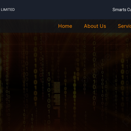
LIMITED
Smarts C
Home
About Us
Servi