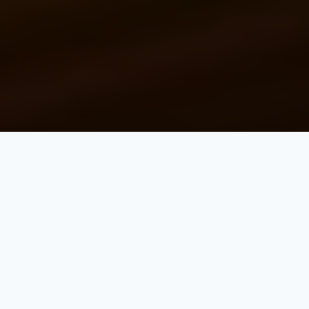
如何架設公司Server | 伺服器
是什麼 | 伺服器的種類 | 常見問
題
smarts
2023-02-13
4:04 下午
分類:
伺服器
,
精選
標籤:
Server